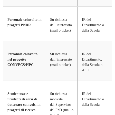
Personale coinvolto in
Su richiesta
IR del
progetti PNRR
dell’interessato
Dipartimento o
(mail o ticket)
della Scuola
Personale coinvolto
Su richiesta
IR del
nel progetto
dell’interessato
Dipartimento,
CONVECS/HPC
(mail o ticket)
della Scuola o
ASIT
Studentesse e
Su richiesta
IR del
Studenti di corsi di
motivata
Dipartimento o
dottorato coinvolti in
del
Supervisor
della Scuola
progetti di ricerca
del PhD (
mail o