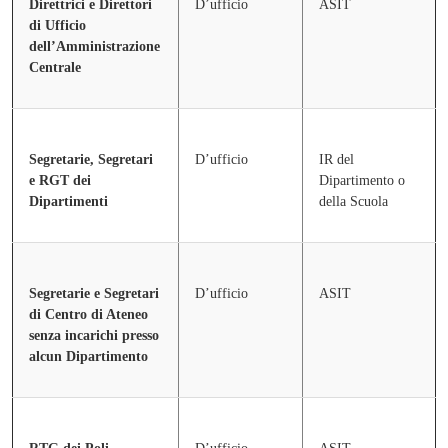
Direttrici e Direttori
D’ufficio
ASIT
di Ufficio
dell’Amministrazione
Centrale
Segretarie, Segretari
D’ufficio
IR del
e RGT dei
Dipartimento o
Dipartimenti
della Scuola
Segretarie e Segretari
D’ufficio
ASIT
di Centro di Ateneo
senza incarichi presso
alcun Dipartimento