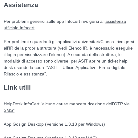
Assistenza
Per problemi generici sulle app Infocert rivolgersi all’
assistenza
ufficiale Infocert
.
Per problemi riguardanti gli applicativi universitari/Cineca: rivolgersi
all’IR della propria struttura (vedi
Elenco IR
,
è necessario eseguire
il login per visualizzare l'elenco
). A seconda della struttura, le
modalità di accesso sono diverse; per ASIT aprire un ticket help
desk usando la coda: "ASIT – Ufficio Applicativi - Firma digitale –
Rilascio e assistenza".
Link utili
HelpDesk InfoCert "alcune cause mancata ricezione dell'OTP via
SMS"
App Gosign Desktop (Versione 1.3.13 per Windows)
App Gosign Desktop (Versione 1.3.13 per MAC)