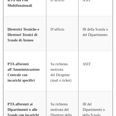
RTG dei Poli
D’ufficio
ASIT
Multifunzionali
Direttrici Tecniche e
D’ufficio
IR della Scuola o
Direttori Tecnici di
del Dipartimento
Scuole di Ateneo
PTA afferenti
Su richiesta
ASIT
all’Amministrazione
motivata
Centrale con
del
Dirigente
incarichi specifici
(mail o ticket)
PTA afferenti ai
Su richiesta
IR del
Dipartimenti o alle
motivata del
Dipartimento o
Scuole con incarichi
Direttore della
della Scuola