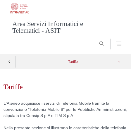
Area Servizi Informatici e
Telematici - ASIT
SEARCH
Tariffe
Skip
Tariffario completo e terminali
Apri menu
to
Tariffe
content
Guida alla convenzione TM8
L'Ateneo acquisisce i servizi di Telefonia Mobile tramite la
Guida alla convenzione Vodafone TM9
convenzione "Telefonia Mobile 8" per le Pubbliche Amministrazioni,
stipulata tra Consip S.p.A e TIM S.p.A.
Nella presente sezione si illustrano le caratteristiche della telefonia