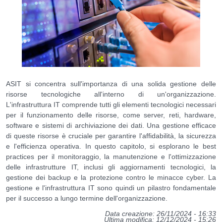
Desktop e virtualizzazione per l'Amministrazione Centrale
Eduroam
Hosting
ASIT si concentra sull'importanza di una solida gestione delle
Infrastruttura e Piattaforme
risorse tecnologiche all'interno di un'organizzazione.
L'infrastruttura IT comprende tutti gli elementi tecnologici necessari
per il funzionamento delle risorse, come server, reti, hardware,
Soluzioni Audio Video
software e sistemi di archiviazione dei dati. Una gestione efficace
di queste risorse è cruciale per garantire l'affidabilità, la sicurezza
Stampanti di rete (multifunzione)
e l'efficienza operativa. In questo capitolo, si esplorano le best
practices per il monitoraggio, la manutenzione e l'ottimizzazione
delle infrastrutture IT, inclusi gli aggiornamenti tecnologici, la
Supporto per la Connettività
gestione dei backup e la protezione contro le minacce cyber. La
gestione e l'infrastruttura IT sono quindi un pilastro fondamentale
per il successo a lungo termine dell'organizzazione.
Data creazione: 26/11/2024 - 16:33
Ultima modifica: 12/12/2024 - 15:26