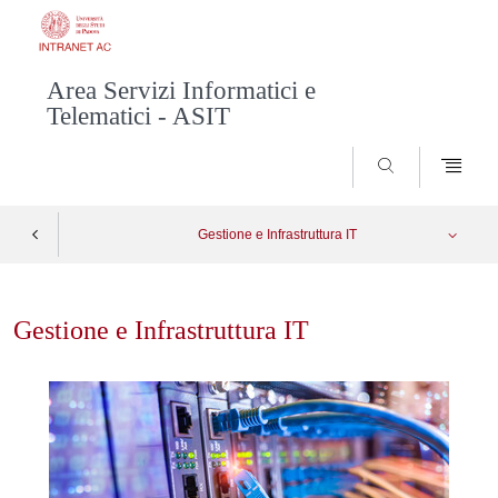
Area Servizi Informatici e
Telematici - ASIT
SEARCH
Gestione e Infrastruttura IT
Skip
Modello tecnico-organizzativo
Apri menu
to
Gestione e Infrastruttura IT
content
Aule Informatiche
Account e Accessi
Applicazioni via Terminal Server