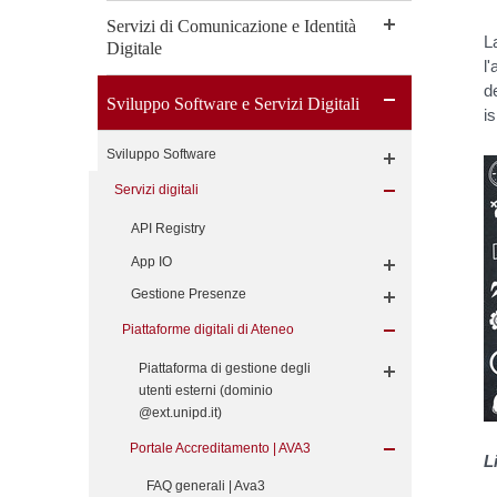
Servizi di Comunicazione e Identità
L
Digitale
l
d
Sviluppo Software e Servizi Digitali
is
Sviluppo Software
Servizi digitali
API Registry
App IO
Gestione Presenze
Piattaforme digitali di Ateneo
Piattaforma di gestione degli
utenti esterni (dominio
@ext.unipd.it)
Portale Accreditamento | AVA3
L
FAQ generali | Ava3